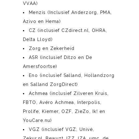
VVAA)
Menzis (Inclusief Anderzorg, PMA,
Azivo en Hema)
CZ (inclusief CZdirect.nl, OHRA,
Delta Lloyd)
Zorg en Zekerheid
ASR (inclusief Ditzo en De
Amersfoortse)
Eno (inclusief Salland, Hollandzorg
en Salland ZorgDirect)
Achmea (inclusief Zilveren Kruis,
FBTO, Avéro Achmea, Interpolis,
Prolife, Kiemer, OZF, ZieZo, Ik! en
YouCare.nu)
VGZ (inclusief VGZ, Univé,
Zekur.nl, Bewuzt, IZZ, IZA, umc, de