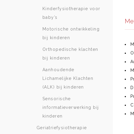
Kinderfysiotherapie voor
baby’s
Met
Motorische ontwikkeling
bij kinderen
M
Orthopedische klachten
O
bij kinderen
A
Aanhoudende
M
Lichamelijke Klachten
P
(ALK) bij kinderen
D
P
Sensorische
C
informatieverwerking bij
M
kinderen
Geriatriefysiotherapie