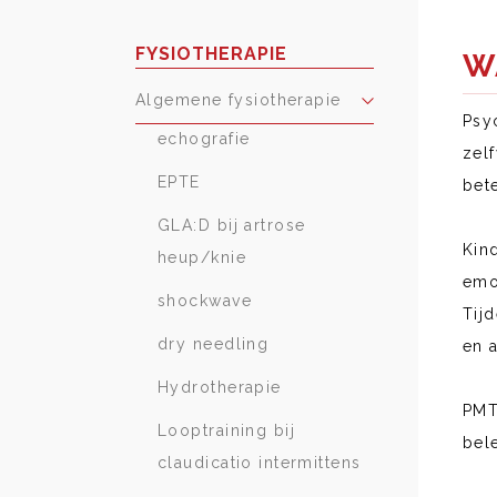
FYSIOTHERAPIE
W
Algemene fysiotherapie
Psy
echografie
zel
EPTE
bet
GLA:D bij artrose
Kind
heup/knie
emo
shockwave
Tij
dry needling
en 
Hydrotherapie
PMT
Looptraining bij
bel
claudicatio intermittens