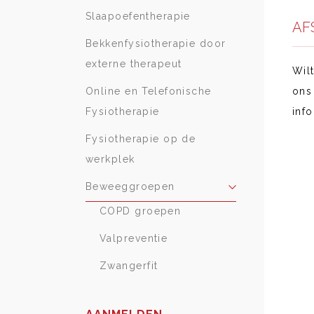
Slaapoefentherapie
AF
Bekkenfysiotherapie door
externe therapeut
Wil
Online en Telefonische
ons
Fysiotherapie
inf
Fysiotherapie op de
werkplek
Beweeggroepen
COPD groepen
Valpreventie
Zwangerfit