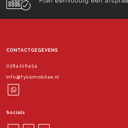
Plan eenvoudig een afspraa
CONTACTGEGEVENS
0384216454
info@fysiomobilae.nl
Socials