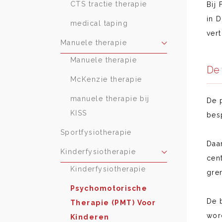
CTS tractie therapie
Bij
in 
medical taping
ver
Manuele therapie
Manuele therapie
De 
McKenzie therapie
manuele therapie bij
De 
KISS
bes
Sportfysiotherapie
Daa
Kinderfysiotherapie
cen
Kinderfysiotherapie
gre
Psychomotorische
De 
Therapie (PMT) Voor
wor
Kinderen