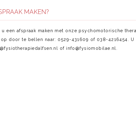
SPRAAK MAKEN?
t u een afspraak maken met onze psychomotorische ther
 op door te bellen naar: 0529-431609 of 038-4216454. U 
o@fysiotherapiedalfsen.nl of info@fysiomobilae.nl.